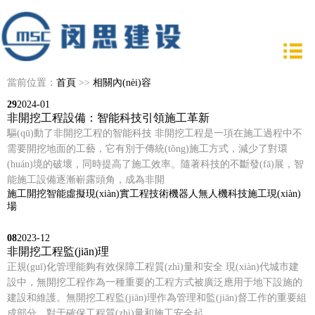
當前位置：
首頁
>>
相關內(nèi)容
29
2024-01
非開挖工程設備：智能科技引領施工革新
驅(qū)動了非開挖工程的智能科技 非開挖工程是一項在施工過程中不
需要開挖地面的工藝，它有別于傳統(tǒng)施工方式，減少了對環
(huán)境的破壞，同時提高了施工效率。隨著科技的不斷發(fā)展，智
能施工設備逐漸嶄露頭角，成為非開
施工
開挖
智能
虛擬現(xiàn)實
工程
技術
機器人
無人機
科技
施工現(xiàn)
場
08
2023-12
非開挖工程監(jiān)理
正規(guī)化管理能夠有效保障工程質(zhì)量和安全 現(xiàn)代城市建
設中，無開挖工程作為一種重要的工程方式被廣泛應用于地下設施的
建設和維護。無開挖工程監(jiān)理作為管理和監(jiān)督工作的重要組
成部分，對于確保工程質(zhì)量和施工安全起