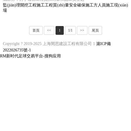
監(jiān)理
開挖
工程
施工
工程質(zhì)量
安全
確保
施工方
人員
施工現(xiàn)
場
首頁
<<
1
1/1
>>
尾頁
Copyright ? 2019-2025 上海閔思建設工程有限公司 1
滬ICP備
2022026735號-1
RM新时代足球交易平台-搜狗应用