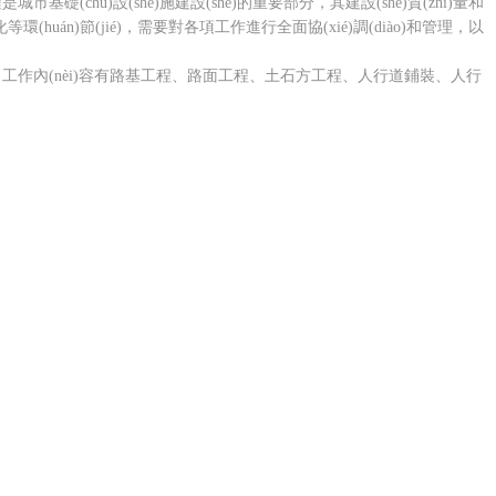
礎(chǔ)設(shè)施建設(shè)的重要部分，其建設(shè)質(zhì)量和
(huán)節(jié)，需要對各項工作進行全面協(xié)調(diào)和管理，以
(nèi)容有路基工程、路面工程、土石方工程、人行道鋪裝、人行