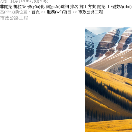
熱門標(biāo)簽
/tag
非開挖
拖拉管
優(yōu)化
關(guān)鍵詞
排名
施工方案
開挖
工程技術(shù)
當(dāng)前位置：
首頁
>>
服務(wù)項目
>>
市政公路工程
市政公路工程