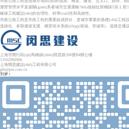
市政公路工程是指城市地區(qū)的道路、橋梁、隧道、交叉口、路燈、標(biāo
運營管理水平直接關(guān)系著城市交通運輸?shù)捻槙扯群桶踩浴１竟局饕ぷ鲀?n
確保工程建設(shè)的合理性、科學(xué)性和高效性。
市政公路工程是市政工程的重要組成部分，是城市重要的基礎(chǔ)工程設(shè
道綠化、各類邊坡支護、橫穿排水系統(tǒng)(箱涵、管涵等)、道路交通設(sh
上海市閔行區(qū)馬橋鎮(zhèn)陪昆路206號B4辦公樓
13162966966
上海閔思建設(shè)工程有限公司
glb@pm.com.cn
TOP ↑