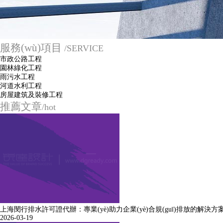
服務(wù)項目
/SERVICE
市政公路工程
園林綠化工程
雨污水工程
河道水利工程
房屋建筑及裝修工程
推薦文章
/hot
上海閔行排水許可證代辦：專業(yè)助力企業(yè)合規(guī)排放的解決方
2026-03-19