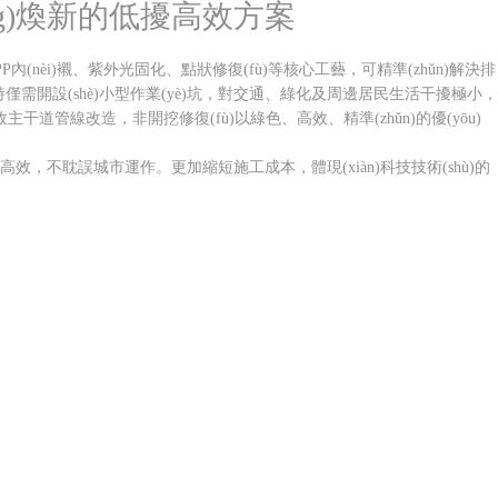
ǎng)煥新的低擾高效方案
èi)襯、紫外光固化、點狀修復(fù)等核心工藝，可精準(zhǔn)解決排
，施工時僅需開設(shè)小型作業(yè)坑，對交通、綠化及周邊居民生活干擾極小，
干道管線改造，非開挖修復(fù)以綠色、高效、精準(zhǔn)的優(yōu)
，不耽誤城市運作。更加縮短施工成本，體現(xiàn)科技技術(shù)的