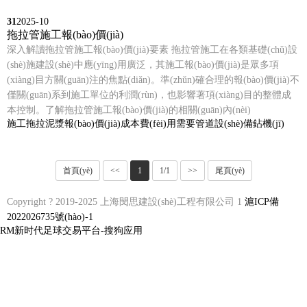
31
2025-10
拖拉管施工報(bào)價(jià)
深入解讀拖拉管施工報(bào)價(jià)要素 拖拉管施工在各類基礎(chǔ)設
(shè)施建設(shè)中應(yīng)用廣泛，其施工報(bào)價(jià)是眾多項
(xiàng)目方關(guān)注的焦點(diǎn)。準(zhǔn)確合理的報(bào)價(jià)不
僅關(guān)系到施工單位的利潤(rùn)，也影響著項(xiàng)目的整體成
本控制。了解拖拉管施工報(bào)價(jià)的相關(guān)內(nèi)
施工
拖拉
泥漿
報(bào)價(jià)
成本
費(fèi)用
需要
管道
設(shè)備
鉆機(jī)
首頁(yè)
<<
1
1/1
>>
尾頁(yè)
Copyright ? 2019-2025 上海閔思建設(shè)工程有限公司 1
滬ICP備
2022026735號(hào)-1
RM新时代足球交易平台-搜狗应用