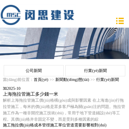
公司新聞
行業(yè)新聞
當(dāng)前位置：
首頁(yè)
>>
新聞動(dòng)態(tài)
>>
行業(yè)新聞
31
2025-10
上海拖拉管施工多少錢一米
解析上海拖拉管施工價(jià)格構(gòu)成與影響因素 在上海進(jìn)行拖
拉管施工，每米的價(jià)格是眾多客戶極為關(guān)注的問題。拖拉管
施工作為一種非開挖施工技術(shù)，常用于地下管道鋪設(shè)等工
程。其價(jià)格并非固定不變，而是受到多種因素的綜
施工
拖拉
價(jià)格
成本
管徑
施工單位
管道
需要
影響
相對(duì)