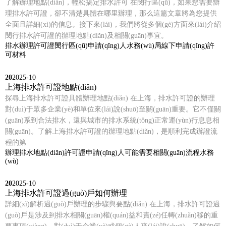
了解辦理地點(diǎn)，輕松搞定排水許可 在閔行區(qū)，如果您需要辦
理排水許可證，卻不清楚具體在哪里辦理，那么這篇文章將為您提供
全面且詳細(xì)的信息。接下來(lái)，我們將從多個(gè)方面來(lái)介紹
閔行排水許可證的辦理地點(diǎn)及相關(guān)事宜。
排水
辦理
許可證
閔行區(qū)
申請(qǐng)人
水務(wù)局
線下
申請(qǐng)
許
可
材料
20
2025-10
上海排水許可證地點(diǎn)
探尋上海排水許可證具體辦理地點(diǎn) 在上海，排水許可證的辦理
對(duì)于眾多企業(yè)和單位來(lái)說(shuō)至關(guān)重要。它不僅關
(guān)系到合法排水，還與城市的排水系統(tǒng)正常運(yùn)行息息相
關(guān)。了解上海排水許可證的辦理地點(diǎn)，是順利完成辦證流
程的第
辦理
排水
地點(diǎn)
許可證
申請(qǐng)人
可能
需要
相關(guān)
流程
水務
(wù)
20
2025-10
上海排水許可證過(guò)戶如何辦理
詳細(xì)解析過(guò)戶辦理的步驟與要點(diǎn) 在上海，排水許可證過
(guò)戶是涉及到排水相關(guān)權(quán)益和責(zé)任轉(zhuǎn)移的重