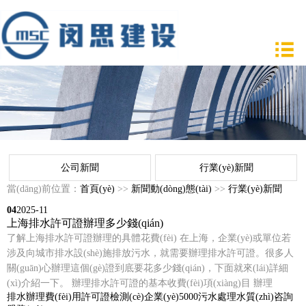
公司新聞
行業(yè)新聞
當(dāng)前位置：
首頁(yè)
>>
新聞動(dòng)態(tài)
>>
行業(yè)新聞
04
2025-11
上海排水許可證辦理多少錢(qián)
了解上海排水許可證辦理的具體花費(fèi) 在上海，企業(yè)或單位若
涉及向城市排水設(shè)施排放污水，就需要辦理排水許可證。很多人
關(guān)心辦理這個(gè)證到底要花多少錢(qián)，下面就來(lái)詳細
(xì)介紹一下。 辦理排水許可證的基本收費(fèi)項(xiàng)目 辦理
排水
辦理
費(fèi)用
許可證
檢測(cè)
企業(yè)
5000
污水處理
水質(zhì)
咨詢