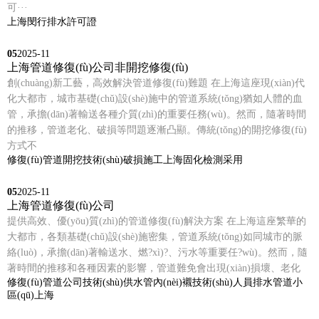
可···
上海閔行排水許可證
05
2025-11
上海管道修復(fù)公司非開挖修復(fù)
創(chuàng)新工藝，高效解決管道修復(fù)難題 在上海這座現(xiàn)代
化大都市，城市基礎(chǔ)設(shè)施中的管道系統(tǒng)猶如人體的血
管，承擔(dān)著輸送各種介質(zhì)的重要任務(wù)。然而，隨著時間
的推移，管道老化、破損等問題逐漸凸顯。傳統(tǒng)的開挖修復(fù)
方式不
修復(fù)
管道
開挖
技術(shù)
破損
施工
上海
固化
檢測
采用
05
2025-11
上海管道修復(fù)公司
提供高效、優(yōu)質(zhì)的管道修復(fù)解決方案 在上海這座繁華的
大都市，各類基礎(chǔ)設(shè)施密集，管道系統(tǒng)如同城市的脈
絡(luò)，承擔(dān)著輸送水、燃?xì)?、污水等重要任?wù)。然而，隨
著時間的推移和各種因素的影響，管道難免會出現(xiàn)損壞、老化
修復(fù)
管道
公司
技術(shù)
供水管
內(nèi)襯
技術(shù)人員
排水管道
小
區(qū)
上海