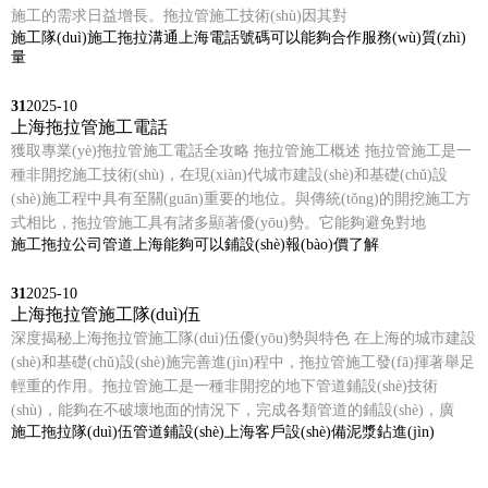
施工的需求日益增長。拖拉管施工技術(shù)因其對
施工隊(duì)
施工
拖拉
溝通
上海
電話號碼
可以
能夠
合作
服務(wù)質(zhì)
量
31
2025-10
上海拖拉管施工電話
獲取專業(yè)拖拉管施工電話全攻略 拖拉管施工概述 拖拉管施工是一
種非開挖施工技術(shù)，在現(xiàn)代城市建設(shè)和基礎(chǔ)設
(shè)施工程中具有至關(guān)重要的地位。與傳統(tǒng)的開挖施工方
式相比，拖拉管施工具有諸多顯著優(yōu)勢。它能夠避免對地
施工
拖拉
公司
管道
上海
能夠
可以
鋪設(shè)
報(bào)價
了解
31
2025-10
上海拖拉管施工隊(duì)伍
深度揭秘上海拖拉管施工隊(duì)伍優(yōu)勢與特色 在上海的城市建設
(shè)和基礎(chǔ)設(shè)施完善進(jìn)程中，拖拉管施工發(fā)揮著舉足
輕重的作用。拖拉管施工是一種非開挖的地下管道鋪設(shè)技術
(shù)，能夠在不破壞地面的情況下，完成各類管道的鋪設(shè)，廣
施工
拖拉
隊(duì)伍
管道
鋪設(shè)
上海
客戶
設(shè)備
泥漿
鉆進(jìn)