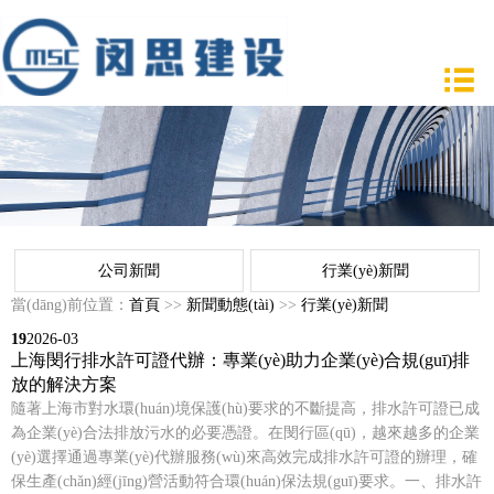
公司新聞
行業(yè)新聞
當(dāng)前位置：
首頁
>>
新聞動態(tài)
>>
行業(yè)新聞
19
2026-03
上海閔行排水許可證代辦：專業(yè)助力企業(yè)合規(guī)排
放的解決方案
隨著上海市對水環(huán)境保護(hù)要求的不斷提高，排水許可證已成
為企業(yè)合法排放污水的必要憑證。在閔行區(qū)，越來越多的企業
(yè)選擇通過專業(yè)代辦服務(wù)來高效完成排水許可證的辦理，確
保生產(chǎn)經(jīng)營活動符合環(huán)保法規(guī)要求。一、排水許